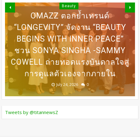
Beauty
OMAZZ ตอกย้ำเทรนด์
“LONGEVITY” จัดงาน “BEAUTY
DERMASTER X MENTOR เปิดเวที
BEGINS WITH INNER PEACE”
31 ก.ค เที่ยงตรง กดบัตรให้ทันนะ
DERMASTER เปิดเวทีแลกเปลี่ยน
BEDO เดินหน้าจัดกิจกรรมเจรจา
MASTERCLASS นานาชาติ​ แลก
ชวน SONYA SINGHA -​SAMMY
COWELL ถ่ายทอดแรงบันดาลใจสู่
เปลี่ยนองค์ความรู้ด้านศัลยกรรม
เพื่อน โปรฯเสือคำราม 990บาท
ความเชี่ยวชาญด้านศัลยกรรม
ธุรกิจ “BIO TRADE CONNECT
การดูแลตัวเองจากภายใน
ราคาเต็ม 1,800บาท
ระดับนานาชาติ
ความงาม
2026”
August 05, 2026
July 30, 2026
July 24, 2026
July 24, 2026
July 24, 2026
0
0
0
0
0
Tweets by @titannewsZ