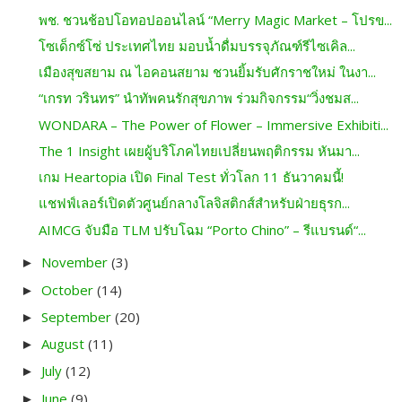
พช. ชวนช้อปโอทอปออนไลน์ “Merry Magic Market – โปรข...
โซเด็กซ์โซ่ ประเทศไทย มอบน้ำดื่มบรรจุภัณฑ์รีไซเคิล...
เมืองสุขสยาม ณ ไอคอนสยาม ชวนยิ้มรับศักราชใหม่ ในงา...
“เกรท วรินทร” นำทัพคนรักสุขภาพ ร่วมกิจกรรม“วิ่งชมส...
WONDARA – The Power of Flower – Immersive Exhibiti...
The 1 Insight เผยผู้บริโภคไทยเปลี่ยนพฤติกรรม หันมา...
เกม Heartopia เปิด Final Test ทั่วโลก 11 ธันวาคมนี้!
แชฟฟ์เลอร์เปิดตัวศูนย์กลางโลจิสติกส์สำหรับฝ่ายธุรก...
AIMCG จับมือ TLM ปรับโฉม “Porto Chino” – รีแบรนด์“...
November
(3)
►
October
(14)
►
September
(20)
►
August
(11)
►
July
(12)
►
June
(9)
►