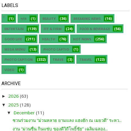
LABELS
(1)
(1)
(36)
(16)
ๆกห
BEAUTY
BREAKING NEWS
(139)
(24)
(56)
ENTERTAIN
FIT & FIRM
FOOD & BEVERAGE
(211)
(76)
(256)
GOOD LIFE
HEALTH
HOT NEWS
(13)
(1)
MEGA MENU
PHOTO CAPTIO
(332)
(3)
(123)
PHOTO CAPTION
TRAVE
TRAVEL
(1)
VIDEO
ARCHIVE
2026
(63)
►
2025
(128)
▼
December
(11)
▼
ชวนร่วมงาน “ม่วนหลาย ยามแลง แฮงฮัก ณ เมยวดี” ระหว...
งาน “ม่วนซื่น กินแซ่บ ของดีวิถีโพธิ์ชัย” เฉลิมฉลอง...