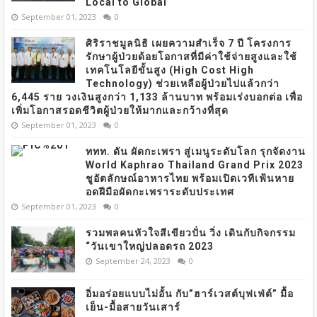
Local to Global
September 01, 2023
0
ศิริราชมูลนิธิ เผยความสำเร็จ 7 ปี โครงการ
รักษาผู้ป่วยด้อยโอกาสที่มีค่าใช้จ่ายสูงและใช้
เทคโนโลยีขั้นสูง (High Cost High
Technology) ช่วยเหลือผู้ป่วยไปแล้วกว่า
6,445 ราย วงเงินสูงกว่า 1,133 ล้านบาท พร้อมเร่งบอกต่อ เพื่อ
เพิ่มโอกาสรอดชีวิตผู้ป่วยให้มากและกว้างที่สุด
September 01, 2023
0
ททท. ดัน ผัดกะเพรา สู่เมนูระดับโลก รุกจัดงาน
World Kaphrao Thailand Grand Prix 2023
ชูอัตลักษณ์อาหารไทย พร้อมเปิดเวทีเฟ้นหาย
อดฝีมือผัดกะเพราระดับประเทศ
September 01, 2023
0
รวมพลคนหัวใจสีเขียวปั่น วิ่ง เดินกับกิจกรรม
“วันเขาใหญ่ปลอดรถ 2023
September 24, 2023
0
อิ่มอร่อยแบบไม่อั้น กับ”ฮาร์เวสต์บุฟเฟ่ต์” มื้อ
เย็น-มื้อสายวันเสาร์