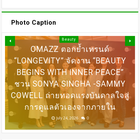
Photo Caption
Beauty
OMAZZ ตอกย้ำเทรนด์
“LONGEVITY” จัดงาน “BEAUTY
DERMASTER X MENTOR เปิดเวที
BEGINS WITH INNER PEACE”
31 ก.ค เที่ยงตรง กดบัตรให้ทันนะ
DERMASTER เปิดเวทีแลกเปลี่ยน
BEDO เดินหน้าจัดกิจกรรมเจรจา
MASTERCLASS นานาชาติ​ แลก
ชวน SONYA SINGHA -​SAMMY
COWELL ถ่ายทอดแรงบันดาลใจสู่
เปลี่ยนองค์ความรู้ด้านศัลยกรรม
เพื่อน โปรฯเสือคำราม 990บาท
ความเชี่ยวชาญด้านศัลยกรรม
ธุรกิจ “BIO TRADE CONNECT
การดูแลตัวเองจากภายใน
ราคาเต็ม 1,800บาท
ระดับนานาชาติ
ความงาม
2026”
August 05, 2026
July 30, 2026
July 24, 2026
July 24, 2026
July 24, 2026
0
0
0
0
0