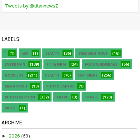
Tweets by @titannewsZ
LABELS
(1)
(1)
(36)
(16)
ๆกห
BEAUTY
BREAKING NEWS
(139)
(24)
(56)
ENTERTAIN
FIT & FIRM
FOOD & BEVERAGE
(211)
(76)
(256)
GOOD LIFE
HEALTH
HOT NEWS
(13)
(1)
MEGA MENU
PHOTO CAPTIO
(332)
(3)
(123)
PHOTO CAPTION
TRAVE
TRAVEL
(1)
VIDEO
ARCHIVE
2026
(63)
►