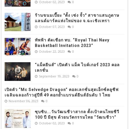
October 02, 2023
0
ร้านขนมเปี๊ยะ "ตั้ง เซ่ง จั้ว" สาขาแสนภูดาษ
แลนด์มาร์คแห่งใหม่ของ จ.ฉะเชิงเทรา
October 07, 2023
0
ทัพฟ้า ตัดเชือก ทบ. “Royal Thai Navy
Basketball Invitation 2023”
October 22, 2023
0
“แม็คยีนส์” เปิดตัว แม็ค ไบค์เกอร์ 2023 คอล
เลกชั่น
September 19, 2023
0
เปิดตัว “Mc Selvedge Dragon” คอลเลกชั่นสุดเอ็กซ์คลูซีฟ
เฉลิมฉลองก้าวสู่ปีที่ 49 ตอกย้ำแบรนด์ยีนส์อันดับ 1 ไทย
November 06, 2023
0
ซุบซิบ...วันวัฒนชีวาสากล ตั้งเป้าคนไทยชีวี
100 ปี มีสุข ด้วยนวัตกรรมไทย “วัฒนชีวา”
October 02, 2023
0