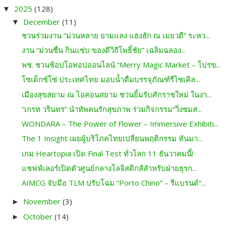
2025
(128)
▼
December
(11)
▼
ชวนร่วมงาน “ม่วนหลาย ยามแลง แฮงฮัก ณ เมยวดี” ระหว...
งาน “ม่วนซื่น กินแซ่บ ของดีวิถีโพธิ์ชัย” เฉลิมฉลอง...
พช. ชวนช้อปโอทอปออนไลน์ “Merry Magic Market – โปรข...
โซเด็กซ์โซ่ ประเทศไทย มอบน้ำดื่มบรรจุภัณฑ์รีไซเคิล...
เมืองสุขสยาม ณ ไอคอนสยาม ชวนยิ้มรับศักราชใหม่ ในงา...
“เกรท วรินทร” นำทัพคนรักสุขภาพ ร่วมกิจกรรม“วิ่งชมส...
WONDARA – The Power of Flower – Immersive Exhibiti...
The 1 Insight เผยผู้บริโภคไทยเปลี่ยนพฤติกรรม หันมา...
เกม Heartopia เปิด Final Test ทั่วโลก 11 ธันวาคมนี้!
แชฟฟ์เลอร์เปิดตัวศูนย์กลางโลจิสติกส์สำหรับฝ่ายธุรก...
AIMCG จับมือ TLM ปรับโฉม “Porto Chino” – รีแบรนด์“...
November
(3)
►
October
(14)
►