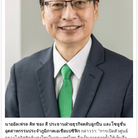
นายอัลเฟรด คิท ชอง ลี ประธานฝ่ายธุรกิจตลับลูกปืน และโซลูชั่น
อุตสาหกรรมประจำภูมิภาคเอเชียแปซิฟิก
กล่าวว่า: “การเปิดตัวศูนย์
กลางโลจิสติกส์แห่งใหม่ในประเทศไทย ถือเป็นการตอกย้ำให้เห็นถึง