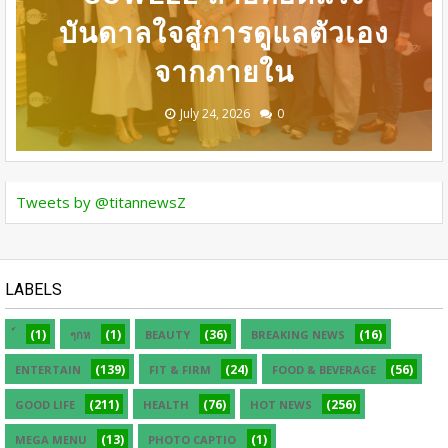
ความรู้ด้านศัลยกรรมความ
เปลี่ยนความเชี่ยวชาญด้าน
บันดาลใจสู่การดูแลตัวเอง
เจรจาธุรกิจ “BIO TRADE
990บาท ราคาเต็ม
ศัลยกรรมระดับนานาชาติ
CONNECT 2026”
จากภายใน
1,800บาท
งาม
August 05, 2026
July 30, 2026
July 24, 2026
July 24, 2026
July 24, 2026
0
0
0
0
0
Tweets by @titannewsZ
LABELS
(1)
(1)
(36)
(16)
ๆกห
BEAUTY
BREAKING NEWS
(139)
(24)
(56)
ENTERTAIN
FIT & FIRM
FOOD & BEVERAGE
(211)
(76)
(256)
GOOD LIFE
HEALTH
HOT NEWS
(13)
(1)
MEGA MENU
PHOTO CAPTIO