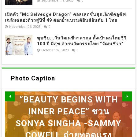
September 19, 2023
0
เปิดตัว “Mc Selvedge Dragon” คอลเลกชั่นสุดเอ็กซ์คลูซีฟ
เฉลิมฉลองก้าวสู่ปีที่ 49 ตอกย้ำแบรนด์ยีนส์อันดับ 1 ไทย
November 06, 2023
0
ซุบซิบ...วันวัฒนชีวาสากล ตั้งเป้าคนไทยชีวี
100 ปี มีสุข ด้วยนวัตกรรมไทย “วัฒนชีวา”
October 02, 2023
0
Beauty
OMAZZ ตอกย้ำเทรนด์
Photo Caption
“LONGEVITY” จัดงาน
“BEAUTY BEGINS WITH
DERMASTER X MENTOR
INNER PEACE” ชวน
SONYA SINGHA -​SAMMY
31 ก.ค เที่ยงตรง กดบัตรให้
เปิดเวที MASTERCLASS
ทันนะเพื่อน โปรฯเสือคำราม
DERMASTER เปิดเวทีแลก
นานาชาติ​ แลกเปลี่ยนองค์
BEDO เดินหน้าจัดกิจกรรม
COWELL ถ่ายทอดแรง