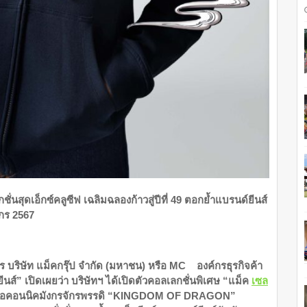
นสุดเอ็กซ์คลูซีฟ เฉลิมฉลองก้าวสู่ปีที่ 49 ตอกย้ำแบรนด์ยีนส์
งกร 2567
าร บริษัท แม็คกรุ๊ป จำกัด (มหาชน) หรือ MC
องค์กรธุรกิจค้า
นส์” เปิดเผยว่า บริษัทฯ ได้เปิดตัวคอลเลกชั่นพิเศษ “แม็ค
เซล
) ไอคอนนิคมังกรจักรพรรดิ “KINGDOM OF DRAGON”