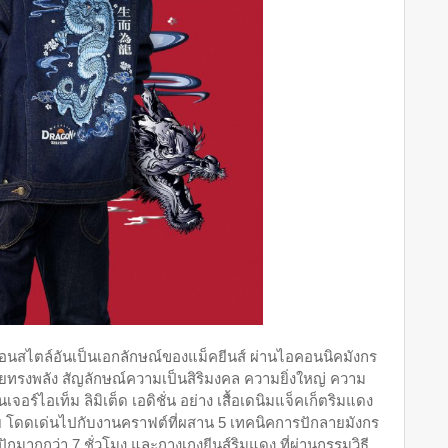
้อนสไตล์อันเป็นเอกลักษณ์ของแม็คยีนส์ ผ่านไอคอนนิคมังกร
รงพลัง สัญลักษณ์ความเป็นสิริมงคล ความยิ่งใหญ่ ความ
จอร์ไอเท็ม ลิมิเต็ด เอดิชั่น อย่าง เสื้อเดนิมแจ็คเก็ตริมแดง
ชาย โดดเด่นไปกับงานคราฟต์ที่ผสาน 5 เทคนิคการปักลายมังกร
ักมากกว่า 7 ชั่วโมง และกางเกงยีนส์ริมแดง ที่ผ่านกรรมวิธี