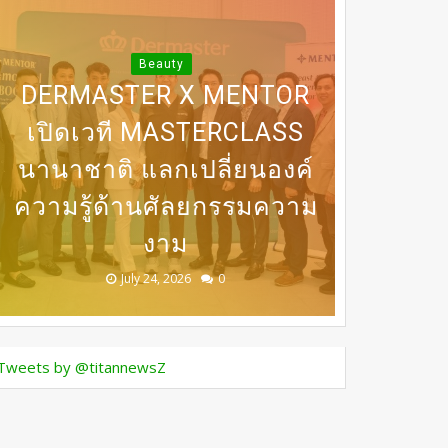
“LONGEVITY” จัดงาน
“BEAUTY BEGINS WITH
DERMASTER X MENTOR
INNER PEACE” ชวน
31 ก.ค เที่ยงตรง กดบัตรให้
SONYA SINGHA -​SAMMY
เปิดเวที MASTERCLASS
นานาชาติ​ แลกเปลี่ยนองค์
BEDO เดินหน้าจัดกิจกรรม
DERMASTER เปิดเวทีแลก
COWELL ถ่ายทอดแรง
ทันนะเพื่อน โปรฯเสือ
เปลี่ยนความเชี่ยวชาญด้าน
ความรู้ด้านศัลยกรรมความ
บันดาลใจสู่การดูแลตัวเอง
คำราม 990บาท ราคาเต็ม
เจรจาธุรกิจ “BIO TRADE
ศัลยกรรมระดับนานาชาติ
CONNECT 2026”
จากภายใน
1,800บาท
งาม
August 05, 2026
July 30, 2026
July 24, 2026
July 24, 2026
July 24, 2026
0
0
0
0
0
Tweets by @titannewsZ