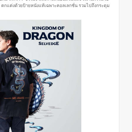
์ ตกแต่งด้วยป้ายหนังแท้เฉพาะคอลเลกชั่น รวมไปถึงกระดุม