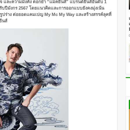
 และความมั่งคั่ง ตอกย้ำ “แม็คยีนส์” แบรนด์ยีนส์อันดับ 1
้อนรับปีมังกร 2567 โดยแนวคิดและการออกแบบยังคงมุ่งเน้น
ูปร่าง ต่อยอดแคมเปญ My Mc My Way และสร้างสรรค์ลุคที่
ีนส์