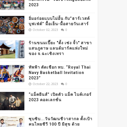
2023
อิ่มอร่อยแบบไม่อั้น กับ”ฮาร์เวสต์
บุฟเฟ่ต์” มื้อเย็น-มื้อสายวันเสาร์
October 02, 2023
0
ร้านขนมเปี๊ยะ "ตั้ง เซ่ง จั้ว" สาขา
แสนภูดาษ แลนด์มาร์คแห่งใหม่
ของ จ.ฉะเชิงเทรา
ทัพฟ้า ตัดเชือก ทบ. “Royal Thai
Navy Basketball Invitation
2023”
October 22, 2023
0
“แม็คยีนส์” เปิดตัว แม็ค ไบค์เกอร์
2023 คอลเลกชั่น
ซุบซิบ...วันวัฒนชีวาสากล ตั้งเป้า
คนไทยชีวี 100 ปี มีสุข ด้วย