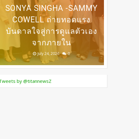
31 ก.ค เที่ยงตรง กดบัตรให้
SONYA SINGHA -​SAMMY
เปิดเวที MASTERCLASS
นานาชาติ​ แลกเปลี่ยนองค์
BEDO เดินหน้าจัดกิจกรรม
DERMASTER เปิดเวทีแลก
COWELL ถ่ายทอดแรง
ทันนะเพื่อน โปรฯเสือ
เปลี่ยนความเชี่ยวชาญด้าน
ความรู้ด้านศัลยกรรมความ
บันดาลใจสู่การดูแลตัวเอง
คำราม 990บาท ราคาเต็ม
เจรจาธุรกิจ “BIO TRADE
ศัลยกรรมระดับนานาชาติ
CONNECT 2026”
จากภายใน
1,800บาท
งาม
August 05, 2026
July 30, 2026
July 24, 2026
July 24, 2026
July 24, 2026
0
0
0
0
0
Tweets by @titannewsZ