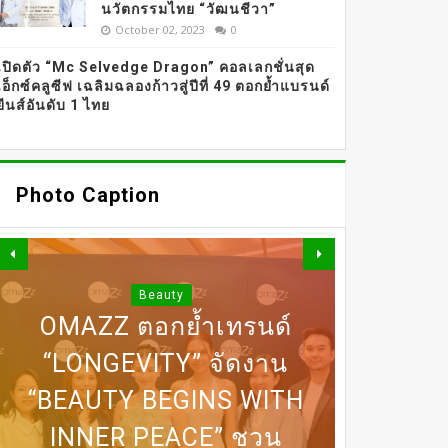
นวัตกรรมไทย “วัฒนชีวา”
October 02, 2023
0
เปิดตัว “Mc Selvedge Dragon” คอลเลกชั่นสุด
เอ็กซ์คลูซีฟ เฉลิมฉลองก้าวสู่ปีที่ 49 ตอกย้ำแบรนด์
ยีนส์อันดับ 1 ไทย
Photo Caption
Beauty
OMAZZ ตอกย้ำเทรนด์
“LONGEVITY” จัดงาน
“BEAUTY BEGINS WITH
DERMASTER X MENTOR
INNER PEACE” ชวน