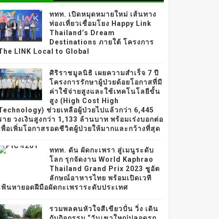
ททท. เปิดหมุดหมายใหม่ เส้นทาง
ท่องเที่ยวเชื่อมโยง Happy Link
Thailand’s Dream
Destinations ภายใต้ โครงการ
The LINK Local to Global
ศิริราชมูลนิธิ เผยความสำเร็จ 7 ปี
โครงการรักษาผู้ป่วยด้อยโอกาสที่มี
ค่าใช้จ่ายสูงและใช้เทคโนโลยีขั้น
สูง (High Cost High
Technology) ช่วยเหลือผู้ป่วยไปแล้วกว่า 6,445
ราย วงเงินสูงกว่า 1,133 ล้านบาท พร้อมเร่งบอกต่อ
เพื่อเพิ่มโอกาสรอดชีวิตผู้ป่วยให้มากและกว้างที่สุด
ททท. ดัน ผัดกะเพรา สู่เมนูระดับ
โลก รุกจัดงาน World Kaphrao
Thailand Grand Prix 2023 ชูอัต
ลักษณ์อาหารไทย พร้อมเปิดเวที
เฟ้นหายอดฝีมือผัดกะเพราระดับประเทศ
รวมพลคนหัวใจสีเขียวปั่น วิ่ง เดิน
กับกิจกรรม “วันเขาใหญ่ปลอดรถ