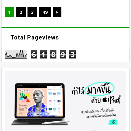
1
2
3
49
Total Pageviews
6
1
8
9
3