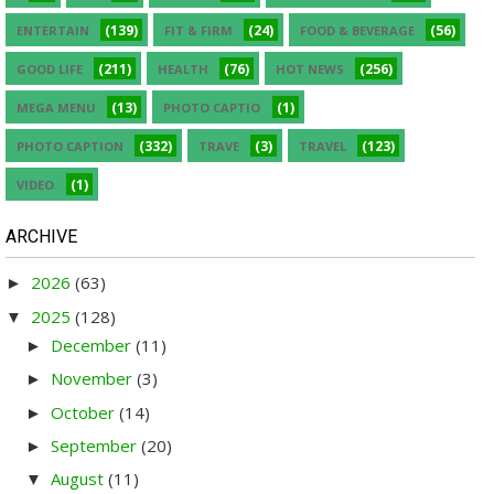
(139)
(24)
(56)
ENTERTAIN
FIT & FIRM
FOOD & BEVERAGE
(211)
(76)
(256)
GOOD LIFE
HEALTH
HOT NEWS
(13)
(1)
MEGA MENU
PHOTO CAPTIO
(332)
(3)
(123)
PHOTO CAPTION
TRAVE
TRAVEL
(1)
VIDEO
ARCHIVE
2026
(63)
►
2025
(128)
▼
December
(11)
►
November
(3)
►
October
(14)
►
September
(20)
►
August
(11)
▼