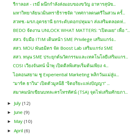
รีกาลอส -​ เรมี่ ผนึกกำลังส่งมอบของขวัญ อาหารสุนัข...
มหาวิทยาลัยนวมินทราธิราชจัด “เทศกาลดนตรีในสวน ครั้...
สวทช.-มรภ.อุดรธานี ยกระดับดอกปทุมมา ส่งเสริมตลอดห่...
BEDO จัดงาน UNLOCK WHAT MATTERS: “เปิดเผย” เพื่อ “...
สสว. จับมือ ITIM เดินหน้า SME Privilege เสริมแกร่ง...
สสว. MOU พันธมิตร จัด Boost Lab เสริมแกร่ง SME
สสว. หนุน SME ประยุกต์นวัตกรรมและเทคโนโลยีเสริมแกร...
COSI เวียงจันทน์ น้ำพุ เปิดดีลพิเศษเริ่มต้นเพียง 4...
ไอคอนสยาม ชู Experiential Marketing พลิกวันแม่สู่แ...
“มาร์ค ธาวิน” เปิดตัวมูลนิธิ “จิตอริยะแห่งปัญญา” ...
สมาคมนักเขียนบทละครโทรทัศน์ (TSA) จุดไฟเสริมศักยภา...
July
(12)
►
June
(9)
►
May
(10)
►
April
(6)
►