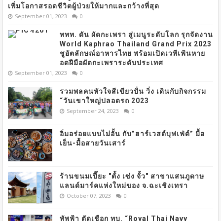
เพิ่มโอกาสรอดชีวิตผู้ป่วยให้มากและกว้างที่สุด
September 01, 2023
0
ททท. ดัน ผัดกะเพรา สู่เมนูระดับโลก รุกจัดงาน
World Kaphrao Thailand Grand Prix 2023
ชูอัตลักษณ์อาหารไทย พร้อมเปิดเวทีเฟ้นหาย
อดฝีมือผัดกะเพราระดับประเทศ
September 01, 2023
0
รวมพลคนหัวใจสีเขียวปั่น วิ่ง เดินกับกิจกรรม
“วันเขาใหญ่ปลอดรถ 2023
September 24, 2023
0
อิ่มอร่อยแบบไม่อั้น กับ”ฮาร์เวสต์บุฟเฟ่ต์” มื้อ
เย็น-มื้อสายวันเสาร์
ร้านขนมเปี๊ยะ "ตั้ง เซ่ง จั้ว" สาขาแสนภูดาษ
แลนด์มาร์คแห่งใหม่ของ จ.ฉะเชิงเทรา
October 07, 2023
0
ทัพฟ้า ตัดเชือก ทบ. “Royal Thai Navy