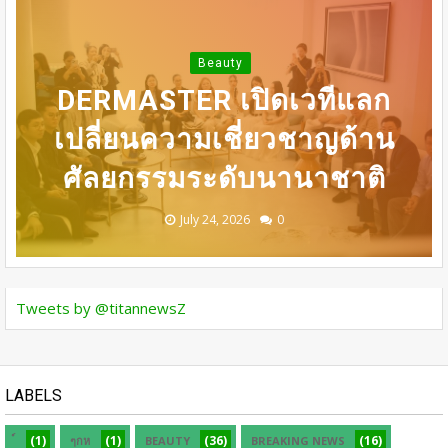
DERMASTER X MENTOR
INNER PEACE” ชวน
SONYA SINGHA -​SAMMY
31 ก.ค เที่ยงตรง กดบัตรให้
เปิดเวที MASTERCLASS
Entertain
Beauty
ทันนะเพื่อน โปรฯเสือคำราม
DERMASTER เปิดเวทีแลก
นานาชาติ​ แลกเปลี่ยนองค์
BEDO เดินหน้าจัดกิจกรรม
COWELL ถ่ายทอดแรง
ความรู้ด้านศัลยกรรมความ
เปลี่ยนความเชี่ยวชาญด้าน
บันดาลใจสู่การดูแลตัวเอง
เจรจาธุรกิจ “BIO TRADE
990บาท ราคาเต็ม
ศัลยกรรมระดับนานาชาติ
CONNECT 2026”
จากภายใน
1,800บาท
งาม
August 05, 2026
July 30, 2026
July 24, 2026
July 24, 2026
July 24, 2026
0
0
0
0
0
Tweets by @titannewsZ
LABELS
(1)
(1)
(36)
(16)
ๆกห
BEAUTY
BREAKING NEWS