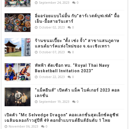
September 24, 2023
0
อิ่มอร่อยแบบไม่อั้น กับ”ฮาร์เวสต์บุฟเฟ่ต์” มื้อ
เย็น-มื้อสายวันเสาร์
October 02, 2023
0
ร้านขนมเปี๊ยะ "ตั้ง เซ่ง จั้ว" สาขาแสนภูดาษ
แลนด์มาร์คแห่งใหม่ของ จ.ฉะเชิงเทรา
October 07, 2023
0
ทัพฟ้า ตัดเชือก ทบ. “Royal Thai Navy
Basketball Invitation 2023”
October 22, 2023
0
“แม็คยีนส์” เปิดตัว แม็ค ไบค์เกอร์ 2023 คอล
เลกชั่น
September 19, 2023
0
เปิดตัว “Mc Selvedge Dragon” คอลเลกชั่นสุดเอ็กซ์คลูซีฟ
เฉลิมฉลองก้าวสู่ปีที่ 49 ตอกย้ำแบรนด์ยีนส์อันดับ 1 ไทย
November 06, 2023
0