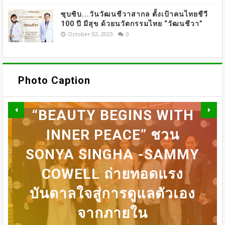
ซุบซิบ...วันวัฒนชีวาสากล ตั้งเป้าคนไทยชีวี
100 ปี มีสุข ด้วยนวัตกรรมไทย “วัฒนชีวา”
October 02, 2023
0
Beauty
OMAZZ ตอกย้ำเทรนด์
Photo Caption
“LONGEVITY” จัดงาน
“BEAUTY BEGINS WITH
DERMASTER X MENTOR
INNER PEACE” ชวน
SONYA SINGHA -​SAMMY
31 ก.ค เที่ยงตรง กดบัตรให้
เปิดเวที MASTERCLASS
ทันนะเพื่อน โปรฯเสือคำราม
DERMASTER เปิดเวทีแลก
นานาชาติ​ แลกเปลี่ยนองค์
BEDO เดินหน้าจัดกิจกรรม
COWELL ถ่ายทอดแรง
ความรู้ด้านศัลยกรรมความ
เปลี่ยนความเชี่ยวชาญด้าน
บันดาลใจสู่การดูแลตัวเอง
เจรจาธุรกิจ “BIO TRADE
990บาท ราคาเต็ม
ศัลยกรรมระดับนานาชาติ
CONNECT 2026”
จากภายใน
1,800บาท
งาม