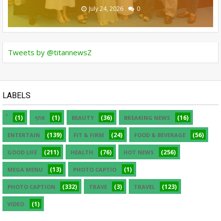
August 05, 2026
July 30, 2026
July 24, 2026
July 24, 2026
July 24, 2026
0
0
0
0
0
Tweets by @titannewsZ
LABELS
(1)
(1)
(36)
(16)
ๆกห
BEAUTY
BREAKING NEWS
(139)
(24)
(56)
ENTERTAIN
FIT & FIRM
FOOD & BEVERAGE
(211)
(76)
(256)
GOOD LIFE
HEALTH
HOT NEWS
(13)
(1)
MEGA MENU
PHOTO CAPTIO
(332)
(3)
(123)
PHOTO CAPTION
TRAVE
TRAVEL
(1)
VIDEO