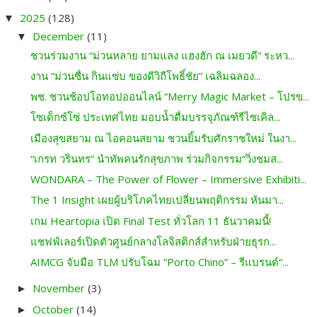
2025
(128)
▼
December
(11)
▼
ชวนร่วมงาน “ม่วนหลาย ยามแลง แฮงฮัก ณ เมยวดี” ระหว...
งาน “ม่วนซื่น กินแซ่บ ของดีวิถีโพธิ์ชัย” เฉลิมฉลอง...
พช. ชวนช้อปโอทอปออนไลน์ “Merry Magic Market – โปรข...
โซเด็กซ์โซ่ ประเทศไทย มอบน้ำดื่มบรรจุภัณฑ์รีไซเคิล...
เมืองสุขสยาม ณ ไอคอนสยาม ชวนยิ้มรับศักราชใหม่ ในงา...
“เกรท วรินทร” นำทัพคนรักสุขภาพ ร่วมกิจกรรม“วิ่งชมส...
WONDARA – The Power of Flower – Immersive Exhibiti...
The 1 Insight เผยผู้บริโภคไทยเปลี่ยนพฤติกรรม หันมา...
เกม Heartopia เปิด Final Test ทั่วโลก 11 ธันวาคมนี้!
แชฟฟ์เลอร์เปิดตัวศูนย์กลางโลจิสติกส์สำหรับฝ่ายธุรก...
AIMCG จับมือ TLM ปรับโฉม “Porto Chino” – รีแบรนด์“...
November
(3)
►
October
(14)
►