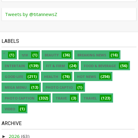
Tweets by @titannewsZ
LABELS
(1)
(1)
(36)
(16)
ๆกห
BEAUTY
BREAKING NEWS
(139)
(24)
(56)
ENTERTAIN
FIT & FIRM
FOOD & BEVERAGE
(211)
(76)
(256)
GOOD LIFE
HEALTH
HOT NEWS
(13)
(1)
MEGA MENU
PHOTO CAPTIO
(332)
(3)
(123)
PHOTO CAPTION
TRAVE
TRAVEL
(1)
VIDEO
ARCHIVE
2026
(63)
►