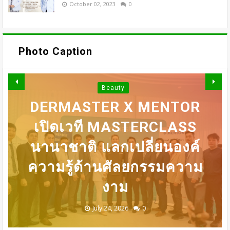
October 02, 2023
0
OMAZZ ตอกย้ำเทรนด์
Photo Caption
“LONGEVITY” จัดงาน
“BEAUTY BEGINS WITH
Beauty
DERMASTER X MENTOR
INNER PEACE” ชวน
SONYA SINGHA -​SAMMY
31 ก.ค เที่ยงตรง กดบัตรให้
เปิดเวที MASTERCLASS
ทันนะเพื่อน โปรฯเสือคำราม
DERMASTER เปิดเวทีแลก
นานาชาติ​ แลกเปลี่ยนองค์
BEDO เดินหน้าจัดกิจกรรม
COWELL ถ่ายทอดแรง
ความรู้ด้านศัลยกรรมความ
เปลี่ยนความเชี่ยวชาญด้าน
บันดาลใจสู่การดูแลตัวเอง
เจรจาธุรกิจ “BIO TRADE
990บาท ราคาเต็ม
ศัลยกรรมระดับนานาชาติ
CONNECT 2026”
จากภายใน
1,800บาท
งาม
August 05, 2026
July 30, 2026
July 24, 2026
July 24, 2026
July 24, 2026
0
0
0
0
0