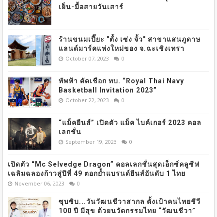
เย็น-มื้อสายวันเสาร์
ร้านขนมเปี๊ยะ "ตั้ง เซ่ง จั้ว" สาขาแสนภูดาษ
แลนด์มาร์คแห่งใหม่ของ จ.ฉะเชิงเทรา
October 07, 2023
0
ทัพฟ้า ตัดเชือก ทบ. “Royal Thai Navy
Basketball Invitation 2023”
October 22, 2023
0
“แม็คยีนส์” เปิดตัว แม็ค ไบค์เกอร์ 2023 คอล
เลกชั่น
September 19, 2023
0
เปิดตัว “Mc Selvedge Dragon” คอลเลกชั่นสุดเอ็กซ์คลูซีฟ
เฉลิมฉลองก้าวสู่ปีที่ 49 ตอกย้ำแบรนด์ยีนส์อันดับ 1 ไทย
November 06, 2023
0
ซุบซิบ...วันวัฒนชีวาสากล ตั้งเป้าคนไทยชีวี
100 ปี มีสุข ด้วยนวัตกรรมไทย “วัฒนชีวา”