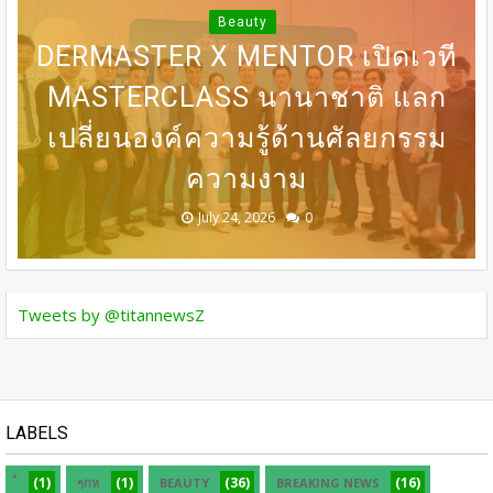
“LONGEVITY” จัดงาน “BEAUTY
Beauty
DERMASTER X MENTOR เปิดเวที
BEGINS WITH INNER PEACE”
31 ก.ค เที่ยงตรง กดบัตรให้ทันนะ
DERMASTER เปิดเวทีแลกเปลี่ยน
BEDO เดินหน้าจัดกิจกรรมเจรจา
MASTERCLASS นานาชาติ​ แลก
ชวน SONYA SINGHA -​SAMMY
COWELL ถ่ายทอดแรงบันดาลใจสู่
เปลี่ยนองค์ความรู้ด้านศัลยกรรม
เพื่อน โปรฯเสือคำราม 990บาท
ความเชี่ยวชาญด้านศัลยกรรม
ธุรกิจ “BIO TRADE CONNECT
การดูแลตัวเองจากภายใน
ราคาเต็ม 1,800บาท
ระดับนานาชาติ
ความงาม
2026”
August 05, 2026
July 30, 2026
July 24, 2026
July 24, 2026
July 24, 2026
0
0
0
0
0
Tweets by @titannewsZ
LABELS
(1)
(1)
(36)
(16)
ๆกห
BEAUTY
BREAKING NEWS