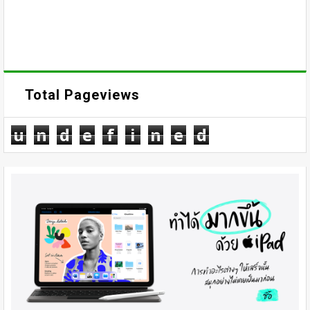
Total Pageviews
u
n
d
e
f
i
n
e
d