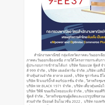
สำนักงานพาณิชย์ กลุ่มจังหวัดภาคตะวันออกเฉีย
ภาคตะวันออกเฉียงเหนือ ภายใต้โครงการยกระดับการค
ผู้ประกอบการเข้าร่วมได้แก่ บริษัท ร้อยแปด ฟู้ดส์ จำ
ส์ 999 จำกัด , บริษัท เฮเดย์ฟาร์ม จำกัด ,บริษัท เอที
ห้างหุ้นส่วนจำกัด ฮาลาล ออลล์ , บริษัท ชูการ์เคน อีโค
บริษัท ฟิวเจอร์บั๊กส์ คอร์ปอเรชั่น จำกัด , วิสาหกิจช
บริษัท Mr.BLACK 1971 จำกัด , บริษัท เตี๋ยวตุ๋นหม้อไฟ
บริษัท วีพีพี ขนมจีนไทยอบแห้ง จำกัด , บริษัท ทองศิร
ฟู้ดส์ จำกัด , วิสาหกิจชุมชนผู้ผลิตและแปรรูปพืชส
ส่วนจำกัด บียอนด์ อินโนเวชั่น 2022 , บริษัท กองทร