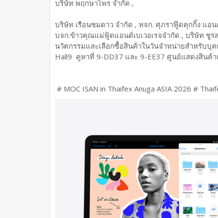
บริษัท พฤกษาไพร จำกัด ,
บริษัท เรือนชมดาว จำกัด , หจก. ศุภราฟู๊ดคุกกิ้ง แอนด์
บจก.ข้าวคุณแม่ฟู้ดแอนด์เบเวอเรจจำกัด , บริษัท ชู
นวัตกรรมและเลือกซื้อสินค้าในวันจำหน่ายสำหรับบุค
Hall9 คูหาที่ 9-DD37 และ 9-EE37 ศูนย์แสดงสินค้
# MOC ISAN in Thaifex Anuga ASIA 2026 # Tha