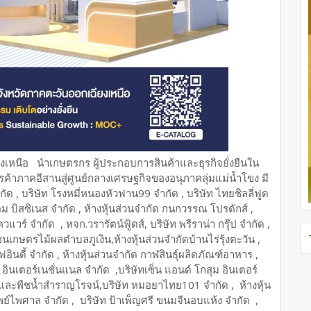
งเหนือ นำเกษตรกร ผู้ประกอบการสินค้าและธุรกิจยั่งยืนใน
้าภาคอีสานสู่ศูนย์กลางเศรษฐกิจของอนุภาคลุ่มแม่น้ำโขง มี
กัด , บริษัท โรงหมี่หนองหัวฟาน99 จำกัด , บริษัท ไทยชิลลี่ฟูด
เอ็ม บิสซิเนส จำกัด , ห้างหุ้นส่วนจำกัด กนกวรรณ โปรดักส์ ,
วแวร์ จำกัด , หจก.วรารัตน์ฟู้ดส์, บริษัท พรีราน่า กรุ๊ป จำกัด ,
ุมชนเกษตรไม้ผลตำบลภูเงิน,ห้างหุ้นส่วนจำกัดบ้านไร่รุ้งตะวัน ,
อินดี้ จำกัด , ห้างหุ้นส่วนจำกัด กาฬสินธุ์ผลิตภัณฑ์อาหาร ,
ิ อินเตอร์เนชั่นแนล จำกัด ,บริษัทเซ็น แอนด์ โกสุม อินเตอร์
วนและพืชน้ำสำราญโรจน์,บริษัท หมอยาไทย101 จำกัด , ห้างหุ้น
ัพย์ไพศาล จำกัด , บริษัท ป้าเพ็ญศรี ขนมจีนอบแห้ง จำกัด ,