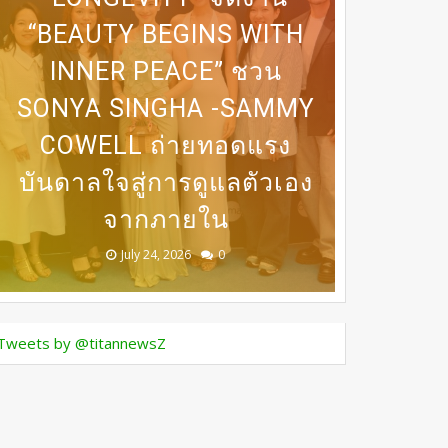
“BEAUTY BEGINS WITH
DERMASTER X MENTOR
INNER PEACE” ชวน
31 ก.ค เที่ยงตรง กดบัตรให้
SONYA SINGHA -​SAMMY
เปิดเวที MASTERCLASS
นานาชาติ​ แลกเปลี่ยนองค์
BEDO เดินหน้าจัดกิจกรรม
DERMASTER เปิดเวทีแลก
COWELL ถ่ายทอดแรง
ทันนะเพื่อน โปรฯเสือ
เปลี่ยนความเชี่ยวชาญด้าน
ความรู้ด้านศัลยกรรมความ
บันดาลใจสู่การดูแลตัวเอง
คำราม 990บาท ราคาเต็ม
เจรจาธุรกิจ “BIO TRADE
ศัลยกรรมระดับนานาชาติ
CONNECT 2026”
จากภายใน
1,800บาท
งาม
August 05, 2026
July 30, 2026
July 24, 2026
July 24, 2026
July 24, 2026
0
0
0
0
0
Tweets by @titannewsZ