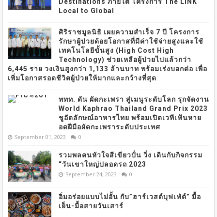
Destinations ภายใต้ โครงการ The LINK
Local to Global
ศิริราชมูลนิธิ เผยความสำเร็จ 7 ปี โครงการ
รักษาผู้ป่วยด้อยโอกาสที่มีค่าใช้จ่ายสูงและใช้
เทคโนโลยีขั้นสูง (High Cost High
Technology) ช่วยเหลือผู้ป่วยไปแล้วกว่า
6,445 ราย วงเงินสูงกว่า 1,133 ล้านบาท พร้อมเร่งบอกต่อ เพื่อ
เพิ่มโอกาสรอดชีวิตผู้ป่วยให้มากและกว้างที่สุด
ททท. ดัน ผัดกะเพรา สู่เมนูระดับโลก รุกจัดงาน
World Kaphrao Thailand Grand Prix 2023
ชูอัตลักษณ์อาหารไทย พร้อมเปิดเวทีเฟ้นหาย
อดฝีมือผัดกะเพราระดับประเทศ
September 01, 2023
0
รวมพลคนหัวใจสีเขียวปั่น วิ่ง เดินกับกิจกรรม
“วันเขาใหญ่ปลอดรถ 2023
September 24, 2023
0
อิ่มอร่อยแบบไม่อั้น กับ”ฮาร์เวสต์บุฟเฟ่ต์” มื้อ
เย็น-มื้อสายวันเสาร์