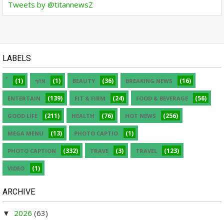
Tweets by @titannewsZ
LABELS
(1)
(1)
(36)
(16)
ๆกห
BEAUTY
BREAKING NEWS
(139)
(24)
(56)
ENTERTAIN
FIT & FIRM
FOOD & BEVERAGE
(211)
(76)
(256)
GOOD LIFE
HEALTH
HOT NEWS
(13)
(1)
MEGA MENU
PHOTO CAPTIO
(332)
(3)
(123)
PHOTO CAPTION
TRAVE
TRAVEL
(1)
VIDEO
ARCHIVE
2026
(63)
▼