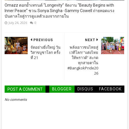
Omazz ตอกย้ำเทรนด์ “Longevity” จัดงาน “Beauty Begins with
Inner Peace” ชวน Sonya Singha -​Sammy Cowell ถ่ายทอดแรง
บันดาลใจสู่การดูแลตัวเองจากภายใน
July 24, 2026
0
PREVIOUS
NEXT
จัดอย่างยิ่งใหญ่ วัน
พลังเยาวชนไทยสู่
วิสาขบูชาโลก ครั้ง
เวทีโลก! “แต่งไทย
ที่ 21
ให้พราวด์” สะกด
ทุกสายตาใน
#BangkokPride20
26
BLOGGER
DISQUS
FACEBOOK
POST A COMMENT
No comments