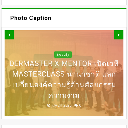
Photo Caption
OMAZZ ตอกย้ำเทรนด์
“LONGEVITY” จัดงาน “BEAUTY
Beauty
DERMASTER X MENTOR เปิดเวที
BEGINS WITH INNER PEACE”
31 ก.ค เที่ยงตรง กดบัตรให้ทันนะ
DERMASTER เปิดเวทีแลกเปลี่ยน
BEDO เดินหน้าจัดกิจกรรมเจรจา
MASTERCLASS นานาชาติ​ แลก
ชวน SONYA SINGHA -​SAMMY
COWELL ถ่ายทอดแรงบันดาลใจสู่
เปลี่ยนองค์ความรู้ด้านศัลยกรรม
เพื่อน โปรฯเสือคำราม 990บาท
ความเชี่ยวชาญด้านศัลยกรรม
ธุรกิจ “BIO TRADE CONNECT
การดูแลตัวเองจากภายใน
ราคาเต็ม 1,800บาท
ระดับนานาชาติ
ความงาม
2026”
August 05, 2026
July 30, 2026
July 24, 2026
July 24, 2026
July 24, 2026
0
0
0
0
0