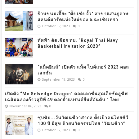
ร้านขนมเปี๊ยะ "ตั้ง เซ่ง จั้ว" สาขาแสนภูดาษ
แลนด์มาร์คแห่งใหม่ของ จ.ฉะเชิงเทรา
October 07, 2023
0
ทัพฟ้า ตัดเชือก ทบ. “Royal Thai Navy
Basketball Invitation 2023”
“แม็คยีนส์” เปิดตัว แม็ค ไบค์เกอร์ 2023 คอล
เลกชั่น
September 19, 2023
0
เปิดตัว “Mc Selvedge Dragon” คอลเลกชั่นสุดเอ็กซ์คลูซีฟ
เฉลิมฉลองก้าวสู่ปีที่ 49 ตอกย้ำแบรนด์ยีนส์อันดับ 1 ไทย
November 06, 2023
0
ซุบซิบ...วันวัฒนชีวาสากล ตั้งเป้าคนไทยชีวี
100 ปี มีสุข ด้วยนวัตกรรมไทย “วัฒนชีวา”
October 02, 2023
0