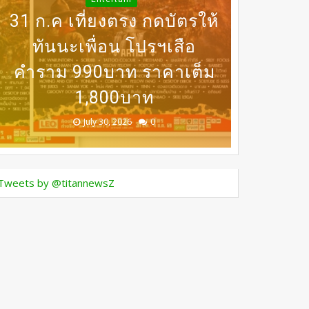
31 ก.ค เที่ยงตรง กดบัตรให้
SONYA SINGHA -​SAMMY
เปิดเวที MASTERCLASS
นานาชาติ​ แลกเปลี่ยนองค์
BEDO เดินหน้าจัดกิจกรรม
DERMASTER เปิดเวทีแลก
COWELL ถ่ายทอดแรง
ทันนะเพื่อน โปรฯเสือ
เปลี่ยนความเชี่ยวชาญด้าน
ความรู้ด้านศัลยกรรมความ
บันดาลใจสู่การดูแลตัวเอง
คำราม 990บาท ราคาเต็ม
เจรจาธุรกิจ “BIO TRADE
ศัลยกรรมระดับนานาชาติ
CONNECT 2026”
จากภายใน
1,800บาท
งาม
August 05, 2026
July 30, 2026
July 24, 2026
July 24, 2026
July 24, 2026
0
0
0
0
0
Tweets by @titannewsZ