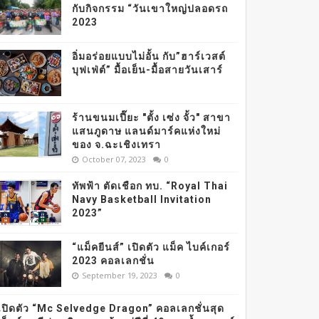
กับกิจกรรม “วันเขาใหญ่ปลอดรถ
2023
อิ่มอร่อยแบบไม่อั้น กับ”ฮาร์เวสต์
บุฟเฟ่ต์” มื้อเย็น-มื้อสายวันเสาร์
ร้านขนมเปี๊ยะ "ตั้ง เซ่ง จั้ว" สาขา
แสนภูดาษ แลนด์มาร์คแห่งใหม่
ของ จ.ฉะเชิงเทรา
October 07, 2023
0
ทัพฟ้า ตัดเชือก ทบ. “Royal Thai
Navy Basketball Invitation
2023”
“แม็คยีนส์” เปิดตัว แม็ค ไบค์เกอร์
2023 คอลเลกชั่น
September 19, 2023
0
เปิดตัว “Mc Selvedge Dragon” คอลเลกชั่นสุด