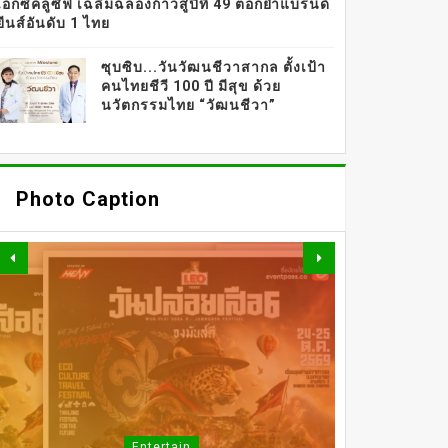
เอ็กซ์คลูซีฟ เฉลิมฉลองก้าวสู่ปีที่ 49 ตอกย้ำแบรนด์
ยีนส์อันดับ 1 ไทย
ซุบซิบ...วันวัฒนชีวาสากล ตั้งเป้า
คนไทยชีวี 100 ปี มีสุข ด้วย
นวัตกรรมไทย “วัฒนชีวา”
Photo Caption
OMAZZ ตอกย้ำเทรนด์
“LONGEVITY” จัดงาน
“BEAUTY BEGINS WITH
Beauty
DERMASTER X MENTOR
INNER PEACE” ชวน
Entertain