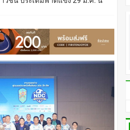
ยาวชน ประเดิมฟาดแข้ง 29 มี.ค. นี้