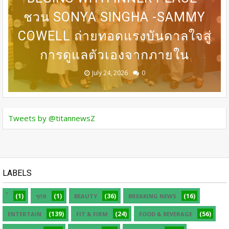
31 ก.ค เที่ยงตรง กดบัตรให้ทันนะ
DERMASTER เปิดเวทีแลกเปลี่ยน
BEDO เดินหน้าจัดกิจกรรมเจรจา
MASTERCLASS นานาชาติ​ แลก
ชวน SONYA SINGHA -​SAMMY
COWELL ถ่ายทอดแรงบันดาลใจสู่
เปลี่ยนองค์ความรู้ด้านศัลยกรรม
เพื่อน โปรฯเสือคำราม 990บาท
ความเชี่ยวชาญด้านศัลยกรรม
ธุรกิจ “BIO TRADE CONNECT
การดูแลตัวเองจากภายใน
ราคาเต็ม 1,800บาท
ระดับนานาชาติ
ความงาม
2026”
August 05, 2026
July 30, 2026
July 24, 2026
July 24, 2026
July 24, 2026
0
0
0
0
0
Tweets by @titannewsZ
LABELS
(1)
(1)
(36)
(16)
ๆกห
BEAUTY
BREAKING NEWS
(139)
(24)
(56)
ENTERTAIN
FIT & FIRM
FOOD & BEVERAGE