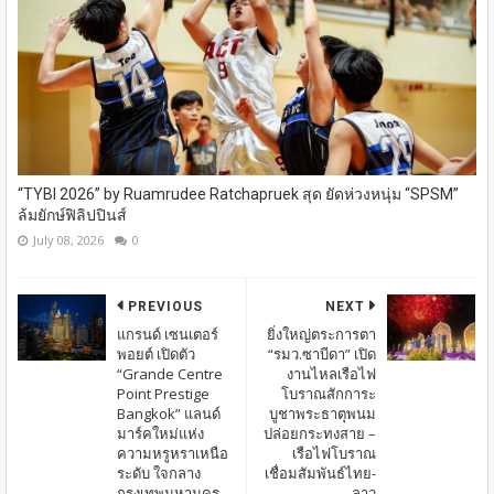
“TYBI 2026” by Ruamrudee Ratchapruek สุด ยัดห่วงหนุ่ม “SPSM”
ล้มยักษ์ฟิลิปปินส์
July 08, 2026
0
PREVIOUS
NEXT
แกรนด์ เซนเตอร์
ยิ่งใหญ่ตระการตา
พอยต์ เปิดตัว
“รมว.ซาบีดา” เปิด
“Grande Centre
งานไหลเรือไฟ
Point Prestige
โบราณสักการะ
Bangkok” แลนด์
บูชาพระธาตุพนม
มาร์คใหม่แห่ง
ปล่อยกระทงสาย –
ความหรูหราเหนือ
เรือไฟโบราณ
ระดับ ใจกลาง
เชื่อมสัมพันธ์ไทย-
กรุงเทพมหานคร
ลาว