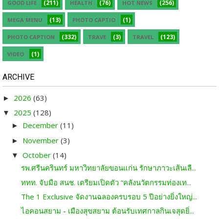
(211)
(76)
(256)
GOOD LIFE
HEALTH
HOT NEWS
(13)
(1)
MEGA MENU
PHOTO CAPTIO
(332)
(3)
(123)
PHOTO CAPTION
TRAVE
TRAVEL
(1)
VIDEO
ARCHIVE
2026
(63)
►
2025
(128)
▼
December
(11)
►
November
(3)
►
October
(14)
▼
รพ.ศรีนครินทร์ มหาวิทยาลัยขอนแก่น รักษาภาวะเส้นเลื...
ททท. จับมือ สนช. เตรียมเปิดตัว “คลังนวัตกรรมท่องเท...
The 1 Exclusive จัดงานฉลองครบรอบ 5 ปีอย่างยิ่งใหญ่...
ไอคอนสยาม - เมืองสุขสยาม ต้อนรับเทศกาลกินเจสุดยิ่...