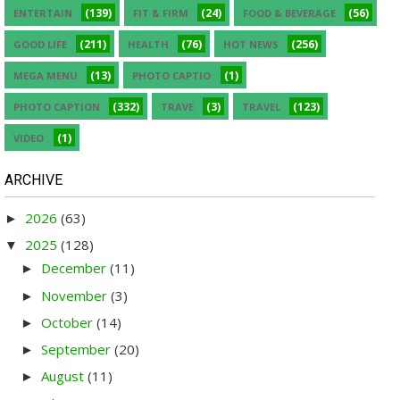
(139)
(24)
(56)
ENTERTAIN
FIT & FIRM
FOOD & BEVERAGE
(211)
(76)
(256)
GOOD LIFE
HEALTH
HOT NEWS
(13)
(1)
MEGA MENU
PHOTO CAPTIO
(332)
(3)
(123)
PHOTO CAPTION
TRAVE
TRAVEL
(1)
VIDEO
ARCHIVE
2026
(63)
►
2025
(128)
▼
December
(11)
►
November
(3)
►
October
(14)
►
September
(20)
►
August
(11)
►