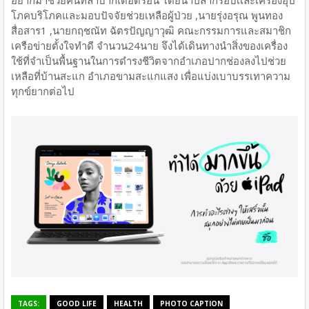
อยากมาช่วยคนที่ลำบากเดือดร้อน โดยนำปลากรอบเเละเครืองอุป
โภคบริโภคและมอบปัจจัยช่วยเหลือผู้ป่วย ,นายรุ่งอรุณ พูนทอง
สื่อสาร1 ,นายกฤชณัท ฉัตรปัญญาวุฒิ คณะกรรมการและสมาชิก
เครือข่ายตั้งใจทำดี จำนวน24นาย จึงได้เดินทางนำสิ่งของเครื่อง
ใช้ที่จำเป็นพื้นฐานในการดำรงชีวิตจากอำเภอปากช่องลงไปช่วย
เหลือที่บ้านสะแก อำเภอขามสะแกแสง เพื่อแบ่งเบาบรรเทาความ
ทุกข์ยากต่อไป
TAGS:
GOOD LIFE
HEALTH
PHOTO CAPTION