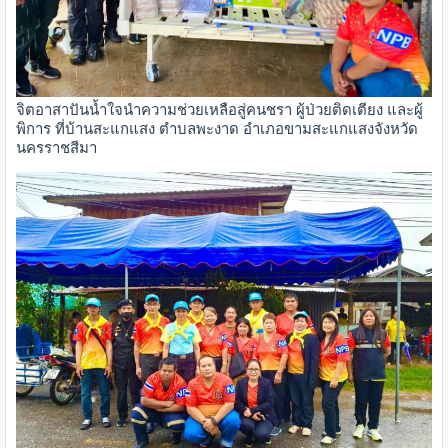
จิตอาสาปันน้ำใจนำความช่วยเหลือสู่คนชรา ผู้ป่วยติดเตียง และผู้
พิการ ที่บ้านสะแกแสง ตำบลพะงาด อำเภอขามสะแกแสงจังหวัด
นครราชสีมา