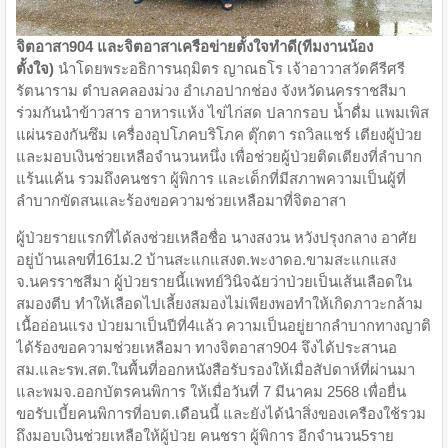
จิตอาสา904 และจิตอาสาเครือข่ายตั้งใจทำดี(ทีมงานน้อง
ตั้งใจ)
นำโดยพระอธิการนฤมิตร ญาณธโร เจ้าอาวาสวัดคีรีศรี
รัตนาราม ตำบลคลองม่วง อำเภอปากช่อง จังหวัดนครราชสีมา
ร่วมกันนำข้าวสาร อาหารแห้ง ไข่ไก่สด ปลากรอบ น้ำดื่ม แพมเพิส
แผ่นรองกันซึม เครื่องอุปโภคบริโภค ตุ๊กตา รถวิลแชร์ เตียงผู้ป่วย
และมอบเงินช่วยเหลือจำนวนหนึ่ง เพื่อช่วยผู้ป่วยติดเตียงที่ลำบาก
แร้นแค้น รวมถึงคนชรา ผู้พิการ และเด็กที่มีสภาพความเป็นผู้ที่
ลำบากขัดสนและร้องขอความช่วยเหลือมาที่จิตอาสา
ผู้ป่วยรายแรกที่ได้ลงช่วยเหลือชื่อ นางสงวน หวังปรุงกลาง อาศัย
อยู่บ้านเลขที่161ม.2 บ้านสะแกแสงต.พะงาดอ.ขามสะแกแสง
จ.นครราชสีมา ผู้ป่วยรายนี้แพทย์วินิจฉัยว่าป่วยเป็นเส้นเลือดใน
สมองตีบ ทำให้เลือดไปเลี้ยงสมองไม่เพียงพอทำให้เกิดภาวะกล้าม
เนื้ออ่อนแรง ป่วยมาเป็นปีที่4แล้ว ความเป็นอยู่ยากลำบากทางญาติ
ได้ร้องขอความช่วยเหลือมา ทางจิตอาสา904 จึงได้ประสานอ
สม.และรพ.สต.ในพื้นที่ออกหนังสือรับรองให้เมื่อสัปดาห์ที่ผ่านมา
และพมจ.ออกบัตรคนพิการ ให้เมื่อวันที่ 7 มีนาคม 2568 เพื่อยื่น
ขอรับเบี้ยคนพิการที่อบต.เดือนนี้ และยังได้นำสิ่งของเครืองใช้รวม
ถึงมอบเงินช่วยเหลือให้ผู้ป่วย คนชรา ผู้พิการ อีกจำนวน5ราย