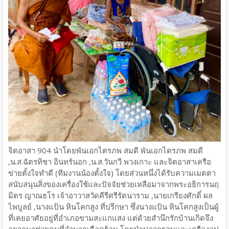
จิตอาสา 904 นำโดยพันเอกไตรภพ สมดี พันเอกไตรภพ สมดี
,น.ส.ฉัตรทิชา อินทร์นอก ,น.ส.วันกวี พวงเกาะ และจิตอาสาเครือ
ข่ายตั้งใจทำดี (ทีมงานน้องตั้งใจ) โดยส่วนหนึ่งได้รับความเมตตา
สนับสนุนสิ่งของเครื่องใช้และปัจจัยช่วยเหลือมาจากพระอธิการนฤ
มิตร ญาณธโร เจ้าอาวาสวัดคีรีศรีรัตนาราม ,นายเกรียงศักดิ์ ผล
ไพบูลย์ ,นางแป้น หินโคกสูง ที่ปรึกษา ซึ่งนางแป้น หินโคกสูงเป็นผู้
ที่เคยอาศัยอยู่ที่อำเภอขามสะแกแสง แต่ด้วยสำนึกรักบ้านเกิดจึง