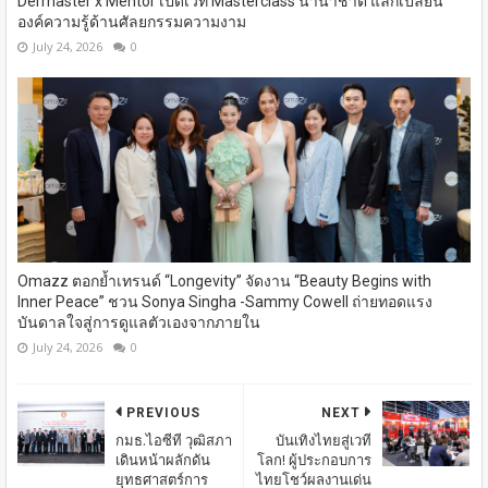
Dermaster x Mentor เปิดเวที Masterclass นานาชาติ​ แลกเปลี่ยน
องค์ความรู้ด้านศัลยกรรมความงาม
July 24, 2026
0
Omazz ตอกย้ำเทรนด์ “Longevity” จัดงาน “Beauty Begins with
Inner Peace” ชวน Sonya Singha -​Sammy Cowell ถ่ายทอดแรง
บันดาลใจสู่การดูแลตัวเองจากภายใน
July 24, 2026
0
PREVIOUS
NEXT
กมธ.ไอซีที วุฒิสภา
บันเทิงไทยสู่เวที
เดินหน้าผลักดัน
โลก! ผู้ประกอบการ
ยุทธศาสตร์การ
ไทยโชว์ผลงานเด่น