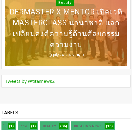
“LONGEVITY” จัดงาน “BEAUTY
Beauty
DERMASTER X MENTOR เปิดเวที
BEGINS WITH INNER PEACE”
31 ก.ค เที่ยงตรง กดบัตรให้ทันนะ
DERMASTER เปิดเวทีแลกเปลี่ยน
BEDO เดินหน้าจัดกิจกรรมเจรจา
MASTERCLASS นานาชาติ​ แลก
ชวน SONYA SINGHA -​SAMMY
COWELL ถ่ายทอดแรงบันดาลใจสู่
เปลี่ยนองค์ความรู้ด้านศัลยกรรม
เพื่อน โปรฯเสือคำราม 990บาท
ความเชี่ยวชาญด้านศัลยกรรม
ธุรกิจ “BIO TRADE CONNECT
การดูแลตัวเองจากภายใน
ราคาเต็ม 1,800บาท
ระดับนานาชาติ
ความงาม
2026”
August 05, 2026
July 30, 2026
July 24, 2026
July 24, 2026
July 24, 2026
0
0
0
0
0
Tweets by @titannewsZ
LABELS
(1)
(1)
(36)
(16)
ๆกห
BEAUTY
BREAKING NEWS