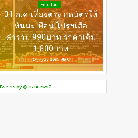
DERMASTER X MENTOR
INNER PEACE” ชวน
Entertain
31 ก.ค เที่ยงตรง กดบัตรให้
SONYA SINGHA -​SAMMY
เปิดเวที MASTERCLASS
นานาชาติ​ แลกเปลี่ยนองค์
BEDO เดินหน้าจัดกิจกรรม
DERMASTER เปิดเวทีแลก
COWELL ถ่ายทอดแรง
ทันนะเพื่อน โปรฯเสือ
เปลี่ยนความเชี่ยวชาญด้าน
ความรู้ด้านศัลยกรรมความ
บันดาลใจสู่การดูแลตัวเอง
คำราม 990บาท ราคาเต็ม
เจรจาธุรกิจ “BIO TRADE
ศัลยกรรมระดับนานาชาติ
CONNECT 2026”
จากภายใน
1,800บาท
งาม
August 05, 2026
July 30, 2026
July 24, 2026
July 24, 2026
July 24, 2026
0
0
0
0
0
Tweets by @titannewsZ