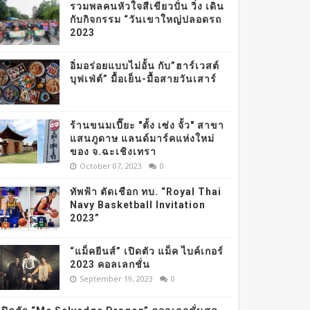
รวมพลคนหัวใจสีเขียวปั่น วิ่ง เดิน
กับกิจกรรม “วันเขาใหญ่ปลอดรถ
2023
อิ่มอร่อยแบบไม่อั้น กับ”ฮาร์เวสต์
บุฟเฟ่ต์” มื้อเย็น-มื้อสายวันเสาร์
ร้านขนมเปี๊ยะ "ตั้ง เซ่ง จั้ว" สาขา
แสนภูดาษ แลนด์มาร์คแห่งใหม่
ของ จ.ฉะเชิงเทรา
October 07, 2023
0
ทัพฟ้า ตัดเชือก ทบ. “Royal Thai
Navy Basketball Invitation
2023”
“แม็คยีนส์” เปิดตัว แม็ค ไบค์เกอร์
2023 คอลเลกชั่น
September 19, 2023
0