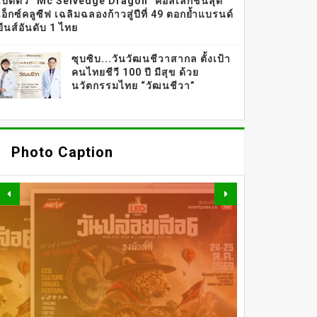
เปิดตัว “Mc Selvedge Dragon” คอลเลกชั่นสุด
เอ็กซ์คลูซีฟ เฉลิมฉลองก้าวสู่ปีที่ 49 ตอกย้ำแบรนด์
ยีนส์อันดับ 1 ไทย
ซุบซิบ...วันวัฒนชีวาสากล ตั้งเป้า
คนไทยชีวี 100 ปี มีสุข ด้วย
นวัตกรรมไทย “วัฒนชีวา”
Photo Caption
OMAZZ ตอกย้ำเทรนด์
“LONGEVITY” จัดงาน
“BEAUTY BEGINS WITH
Beauty