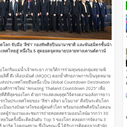
 จับมือ ‘ลิซ่า’ กองทัพศิลปินนานาชาติ และพันธมิตรชั้นนำ
ศไทยสู่ หนึ่งใน 5 สุดยอดจุดหมายปลายทางเคานต์ดาวน์
โลกริมแม่น้ำเจ้าพระยา ภายใต้การร่วมทุนของกลุ่มสยามพิ
อลิตี้ ดีเวล็อปเม้นต์ (MQDC) ตอกย้ำศักยภาพการเป็นจุดหมาย
มส่งประเทศไทยยืนหนึ่ง เป็น Global Countdown Destination
ฉลองศักราชใหม่ “Amazing Thailand Countdown 2025” เพื่อ
ิ่งที่ดีที่สุดของโลก ด้วยการแสดงพลุสุดวิจิตรงดงามอลังการยาว
ั้งแรกในประเทศไทยของ “ลิซ่า ลลิษา มโนบาล” ศิลปินระดับโลก
เป็นแรงบันดาลใจของผู้คนทั่วโลก พร้อมกองทัพศิลปินไอคอน
ียอดผู้ร่วมงานและชมการถ่ายทอดสดรวมออนไลน์มากกว่า 30
ไทยในครั้งนี้จะติดอันดับ Top 5 ของโลก ตลอดการจัดงาน 3
อร์ พาร์ค ไอคอนสยาม ซึ่งในขณะนี้ ได้รับการติดต่อจากสำนัก