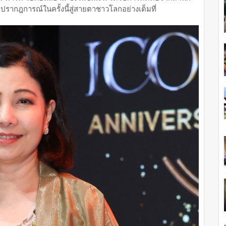
รากฎการณ์ในครั้งนี้สู่สายตาชาวโลกอย่างเต็มที่