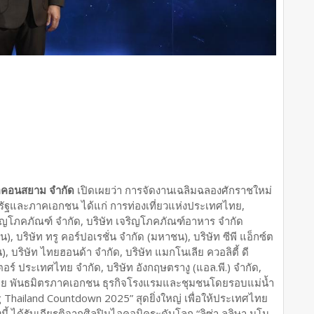
 ไอคอนสยาม จำกัด
เปิดเผยว่า การจัดงานเฉลิมฉลองศักราชใหม่
ครัฐและภาคเอกชน ได้แก่ การท่องเที่ยวแห่งประเทศไทย,
ญโภคภัณฑ์ จํากัด, บริษัท เจริญโภคภัณฑ์อาหาร จำกัด
), บริษัท ทรู คอร์ปอเรชั่น จำกัด (มหาชน), บริษัท ซีพี แอ็กซ์ต
บริษัท ไทยฮอนด้า จำกัด, บริษัท แมกโนเลีย ควอลิตี้ ดี
ตอร์ ประเทศไทย จำกัด, บริษัท อังกฤษตรางู (แอล.พี.) จำกัด,
ไทย พันธมิตรภาคเอกชน ธุรกิจโรงแรมและชุมชนโดยรอบแม่น้ำ
Thailand Countdown 2025” สุดยิ่งใหญ่ เพื่อให้ประเทศไทย
งนี้ ได้รับเกียรติจากศิลปินไอคอนิคระดับโลก “ลิซ่า ลลิษา มโน