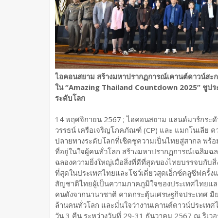
ไอคอนสยาม สร้างมหาปรากฏการณ์เคานต์ดาวน์สะกดโลก
ใน “Amazing Thailand Countdown 2025” ชูประเท
ระดับโลก
14 พฤศจิกายน 2567 ; ไอคอนสยาม แลนด์มาร์กระดับ
วรรธน์ เครือเจริญโภคภัณฑ์ (CP) และ แมกโนเลีย คว
ปลายทางระดับโลกที่เชิดชูความเป็นไทยสู่สากล พร้อ
ที่อยู่ในใจผู้คนทั่วโลก สร้างมหาปรากฏการณ์เฉลิม
ฉลองความยิ่งใหญ่เมื่อสิ่งที่ดีที่สุดของไทยบรรจบกับส
ที่สุดในประเทศไทยและโชว์เดี่ยวสุดเอ็กซ์คลูซีฟคร
สัญชาติไทยผู้เป็นความภาคภูมิใจของประเทศไทยและ
คนดังจากนานาชาติ คาดกระตุ้นเศรษฐกิจประเทศ ม
ล้านคนทั่วโลก และมั่นใจว่างานเคานต์ดาวน์ประเทศ
วัน 3 คืน ระหว่างวันที่ 29-31 ธันวาคม 2567 ณ ริเว