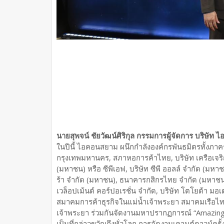
นายสุพจน์ ชัยวัฒน์ศิริกุล กรรมการผู้จัดการ บริษัท
ในปีนี้ ไอคอนสยาม ผนึกกำลังองค์กรพันธมิตรทั้งภา
กรุงเทพมหานคร, สภาหอการค้าไทย, บริษัท เครือเจริ
(มหาชน) หรือ ซีพีเอฟ, บริษัท ซีพี ออลล์ จำกัด (มหาชน
ร้า จำกัด (มหาชน), ธนาคารกสิกรไทย จำกัด (มหาชน), 
เวล็อปเม้นต์ คอร์ปอเรชั่น จำกัด, บริษัท โตโยต้า มอเ
สมาคมการค้าธุรกิจในแม่น้ำเจ้าพระยา สมาคมเรือ
เจ้าพระยา ร่วมกันจัดงานมหาปรากฏการณ์ “Amazing 
เป็นที่กล่าวขวัญถึงทั่วโลก การจัดงานเคานต์ดาวน์ครั้