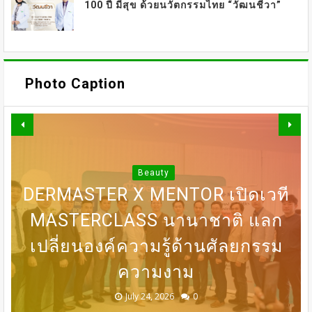
100 ปี มีสุข ด้วยนวัตกรรมไทย “วัฒนชีวา”
Photo Caption
OMAZZ ตอกย้ำเทรนด์
“LONGEVITY” จัดงาน “BEAUTY
Beauty
DERMASTER X MENTOR เปิดเวที
BEGINS WITH INNER PEACE”
31 ก.ค เที่ยงตรง กดบัตรให้ทันนะ
DERMASTER เปิดเวทีแลกเปลี่ยน
BEDO เดินหน้าจัดกิจกรรมเจรจา
MASTERCLASS นานาชาติ​ แลก
ชวน SONYA SINGHA -​SAMMY
COWELL ถ่ายทอดแรงบันดาลใจสู่
เปลี่ยนองค์ความรู้ด้านศัลยกรรม
เพื่อน โปรฯเสือคำราม 990บาท
ความเชี่ยวชาญด้านศัลยกรรม
ธุรกิจ “BIO TRADE CONNECT
การดูแลตัวเองจากภายใน
ราคาเต็ม 1,800บาท
ระดับนานาชาติ
ความงาม
2026”
August 05, 2026
July 30, 2026
July 24, 2026
July 24, 2026
July 24, 2026
0
0
0
0
0