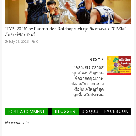
“TYBI 2026” by Ruamrudee Ratchapruek สุด ยัดห่วงหนุ่ม “SPSM”
ล้มยักษ์ฟิลิปปินส์
July 08, 2026
0
NEXT
"คลังผักเจ ตลาดสี่
มุมเมือง" เชิญชวน
ซื้อผักสดคุณภาพ
ปลอดภัย จากแหล่ง
ซื้อผักเจใหญ่ที่สุด
ถูกที่สุดในประเทศ
BLOGGER
DISQUS
FACEBOOK
POST A COMMENT
No comments