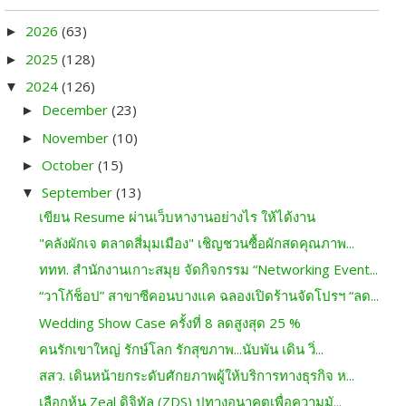
2026
(63)
►
2025
(128)
►
2024
(126)
▼
December
(23)
►
November
(10)
►
October
(15)
►
September
(13)
▼
เขียน Resume ผ่านเว็บหางานอย่างไร ให้ได้งาน
"คลังผักเจ ตลาดสี่มุมเมือง" เชิญชวนซื้อผักสดคุณภาพ...
ททท. สำนักงานเกาะสมุย จัดกิจกรรม “Networking Event...
“วาโก้ช็อป” สาขาซีคอนบางแค ฉลองเปิดร้านจัดโปรฯ “ลด...
Wedding Show Case ครั้งที่ 8 ลดสูงสุด 25 %
คนรักเขาใหญ่ รักษ์โลก รักสุขภาพ...นับพัน เดิน วิ่...
สสว. เดินหน้ายกระดับศักยภาพผู้ให้บริการทางธุรกิจ ห...
เลือกหุ้น Zeal ดิจิทัล (ZDS) ปูทางอนาคตเพื่อความมั...