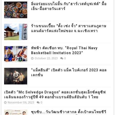
อิ่มอร่อยแบบไม่อั้น กับ”ฮาร์เวสต์บุฟเฟ่ต์” มื้อ
เย็น-มื้อสายวันเสาร์
ร้านขนมเปี๊ยะ "ตั้ง เซ่ง จั้ว" สาขาแสนภูดาษ
แลนด์มาร์คแห่งใหม่ของ จ.ฉะเชิงเทรา
ทัพฟ้า ตัดเชือก ทบ. “Royal Thai Navy
Basketball Invitation 2023”
October 22, 2023
0
“แม็คยีนส์” เปิดตัว แม็ค ไบค์เกอร์ 2023 คอล
เลกชั่น
เปิดตัว “Mc Selvedge Dragon” คอลเลกชั่นสุดเอ็กซ์คลูซีฟ
เฉลิมฉลองก้าวสู่ปีที่ 49 ตอกย้ำแบรนด์ยีนส์อันดับ 1 ไทย
November 06, 2023
0
ซุบซิบ...วันวัฒนชีวาสากล ตั้งเป้าคนไทยชีวี