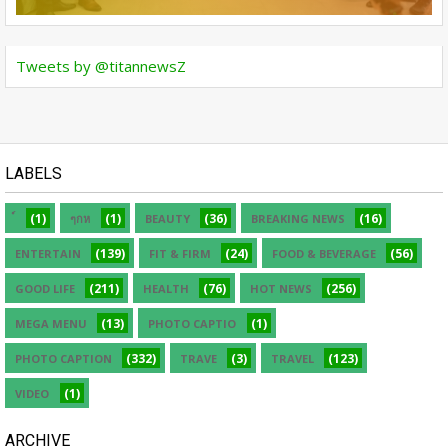
Tweets by @titannewsZ
LABELS
(1)
(1)
(36)
(16)
ๆกห
BEAUTY
BREAKING NEWS
(139)
(24)
(56)
ENTERTAIN
FIT & FIRM
FOOD & BEVERAGE
(211)
(76)
(256)
GOOD LIFE
HEALTH
HOT NEWS
(13)
(1)
MEGA MENU
PHOTO CAPTIO
(332)
(3)
(123)
PHOTO CAPTION
TRAVE
TRAVEL
(1)
VIDEO
ARCHIVE