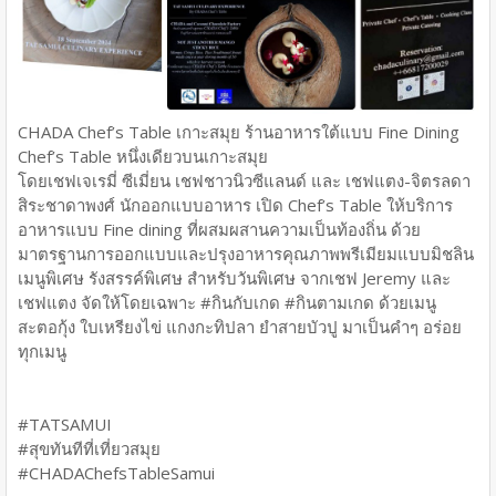
CHADA Chef’s Table เกาะสมุย ร้านอาหารใต้แบบ Fine Dining
Chef’s Table หนึ่งเดียวบนเกาะสมุย
โดยเชฟเจเรมี่ ซีเมี่ยน เชฟชาวนิวซีแลนด์ และ เชฟแตง-จิตรลดา
สิระชาดาพงศ์ นักออกแบบอาหาร เปิด Chef’s Table ให้บริการ
อาหารแบบ Fine dining ที่ผสมผสานความเป็นท้องถิ่น ด้วย
มาตรฐานการออกแบบและปรุงอาหารคุณภาพพรีเมียมแบบมิชลิน
เมนูพิเศษ รังสรรค์พิเศษ สำหรับวันพิเศษ จากเชฟ Jeremy และ
เชฟแตง จัดให้โดยเฉพาะ #กินกับเกด #กินตามเกด ด้วยเมนู
สะตอกุ้ง ใบเหรียงไข่ แกงกะทิปลา ยำสายบัวปู มาเป็นคำๆ อร่อย
ทุกเมนู
#TATSAMUI
#สุขทันทีที่เที่ยวสมุย
#CHADAChefsTableSamui