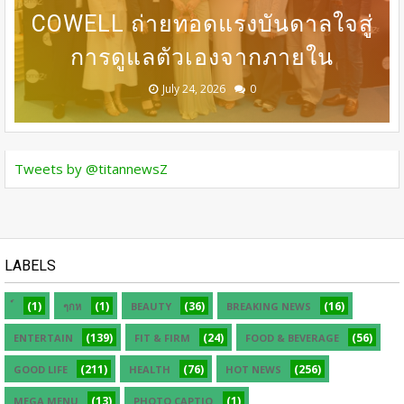
COWELL ถ่ายทอดแรงบันดาลใจสู่
เปลี่ยนองค์ความรู้ด้านศัลยกรรม
เพื่อน โปรฯเสือคำราม 990บาท
ความเชี่ยวชาญด้านศัลยกรรม
ธุรกิจ “BIO TRADE CONNECT
การดูแลตัวเองจากภายใน
ราคาเต็ม 1,800บาท
ระดับนานาชาติ
ความงาม
2026”
August 05, 2026
July 30, 2026
July 24, 2026
July 24, 2026
July 24, 2026
0
0
0
0
0
Tweets by @titannewsZ
LABELS
(1)
(1)
(36)
(16)
ๆกห
BEAUTY
BREAKING NEWS
(139)
(24)
(56)
ENTERTAIN
FIT & FIRM
FOOD & BEVERAGE
(211)
(76)
(256)
GOOD LIFE
HEALTH
HOT NEWS
(13)
(1)
MEGA MENU
PHOTO CAPTIO