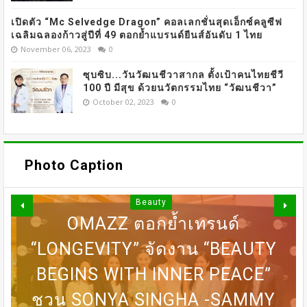
เปิดตัว “Mc Selvedge Dragon” คอลเลกชั่นสุดเอ็กซ์คลูซีฟ
เฉลิมฉลองก้าวสู่ปีที่ 49 ตอกย้ำแบรนด์ยีนส์อันดับ 1 ไทย
November 06, 2023
0
ซุบซิบ...วันวัฒนชีวาสากล ตั้งเป้าคนไทยชีวี
100 ปี มีสุข ด้วยนวัตกรรมไทย “วัฒนชีวา”
October 02, 2023
0
Photo Caption
Beauty
OMAZZ ตอกย้ำเทรนด์
“LONGEVITY” จัดงาน “BEAUTY
DERMASTER X MENTOR เปิดเวที
BEGINS WITH INNER PEACE”
31 ก.ค เที่ยงตรง กดบัตรให้ทันนะ
DERMASTER เปิดเวทีแลกเปลี่ยน
BEDO เดินหน้าจัดกิจกรรมเจรจา
MASTERCLASS นานาชาติ​ แลก
ชวน SONYA SINGHA -​SAMMY