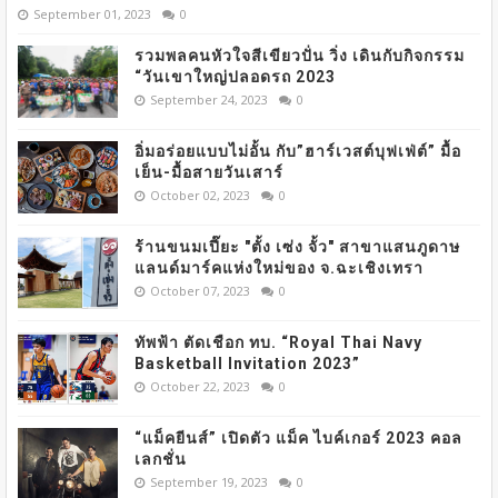
September 01, 2023
0
รวมพลคนหัวใจสีเขียวปั่น วิ่ง เดินกับกิจกรรม
“วันเขาใหญ่ปลอดรถ 2023
September 24, 2023
0
อิ่มอร่อยแบบไม่อั้น กับ”ฮาร์เวสต์บุฟเฟ่ต์” มื้อ
เย็น-มื้อสายวันเสาร์
October 02, 2023
0
ร้านขนมเปี๊ยะ "ตั้ง เซ่ง จั้ว" สาขาแสนภูดาษ
แลนด์มาร์คแห่งใหม่ของ จ.ฉะเชิงเทรา
October 07, 2023
0
ทัพฟ้า ตัดเชือก ทบ. “Royal Thai Navy
Basketball Invitation 2023”
October 22, 2023
0
“แม็คยีนส์” เปิดตัว แม็ค ไบค์เกอร์ 2023 คอล
เลกชั่น
September 19, 2023
0