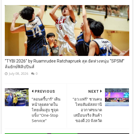
“TYBI 2026” by Ruamrudee Ratchapruek สุด ยัดห่วงหนุ่ม “SPSM”
ล้มยักษ์ฟิลิปปินส์
July 08, 2026
0
PREVIOUS
NEXT
“ลอนดรี้บาร์” เดิน
“อว.แฟร์” ชวนคน
หน้าลุยตลาดใน
ไทยสัมผัสสถานี
ไทยเต็มสูบ ชูจุด
อวกาศขนาด
แข็ง “One-Stop
เสมือนจริง สินค้า
Service”
ของดี 20 จังหวัด