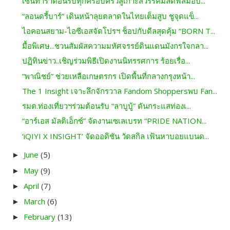
เซ็นทาราต้อนรับทุกครอบครัวสู่เกาะสวรรค์มัลดีฟส์มอบ...
“ลอนดรี้บาร์” เดินหน้าลุยตลาดในไทยเต็มสูบ ชูจุดแข็...
ไอคอนสยาม-ไอซีเอสจัดโปรฯ ช็อปกับดีลสุดคุ้ม “BORN T...
มื้อพิเศษ...ชวนสัมผัสความมหัศจรรย์ดินแดนมังกรใจกลา...
ปฏิทินข่าว..เชิญร่วมพิธีเปิดงานนิทรรศการ ร้อยเรื่อ...
“พาณิชย์” ช่วยเหลือเกษตรกร เปิดพื้นที่กลางกรุงหน้า...
The 1 Insight เจาะลึกจักรวาล Fandom Shoppersพบ Fan...
รมต.ท่องเที่ยวฯร่วมต้อนรับ “ลาบูบู้” ดันกระแสท่องเ...
“อาร์เอส มัลติเอ็กซ์” จัดงานเซเลเบรท “PRIDE NATION...
‘iQIYI X INSIGHT’ จัดออดิชัน วัดสกิล เฟ้นหาบอยแบนด...
June
(5)
►
May
(9)
►
April
(7)
►
March
(6)
►
February
(13)
►