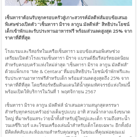
เซ็นทาราต้อนรับทุกครอบครัวสู่เกาะสวรรค์มัลดีฟส์มอบข้อเสนอ
พิเศษช่วงเปิดตัว “เซ็นทารา มิราจ ลากูน มัลดีฟส์”
สิทธิประโยชน์
เด็กเข้าพักและรับประทานอาหารฟรี พร้อมส่วนลดสูงสุด 25% จาก
ราคาที่ดีที่สุด
โรงแรมและรีสอร์ทในเครือเซ็นทารา มอบข้อเสนอพิเศษช่วง
เตรียมเปิดตัวโรงแรมเซ็นทารา มิราจ แบรนด์ธีมรีสอร์ทยอดนิยม
สำหรับครอบครัวแห่งใหม่ล่าสุด “เซ็นทารา มิราจ ลากูน มัลดีฟส์”
ด้วยแพ็กเกจ “Me & Centara” ที่มอบสิทธิประโยชน์เข้าพักฟรีและ
รับประทานอาหารฟรีสำหรับเด็ก พร้อมส่วนลดสูงสุดถึง 25% จาก
ราคาที่ดีที่สุด โดยรีสอร์ทธีมดินแดนใต้น้ำสุดมหัศจรรย์แห่งใหม่นี้
พร้อมเปิดให้บริการในวันที่ 1 พฤศจิกายน 2567
เซ็นทารา มิราจ ลากูน มัลดีฟส์ นำเสนอความสนุกสุดหรรษา
สำหรับทุกครอบครัวอย่างเต็มรูปแบบ อาทิ สวนน้ำกลางแจ้งขนาด
ใหญ่ ที่มาพร้อมสระว่ายน้ำทั้งสำหรับผู้ใหญ่และเด็ก รวมถึงสระน้ำ
วนเลซี่ริเวอร์ และโซนเครื่องเล่นน้ำสำหรับเด็กโดยเฉพาะ อีกทั้งยัง
มีคิดส์คลับและห้องเกมสำหรับคุณหนูๆ ในขณะที่คุณพ่อคุณแม่