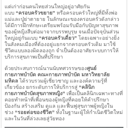
แต่เก่าก่อนคนไทยส่วนใหญ่อยู่อาศัยกัน
แบบ
“ครอบครัวขยาย”
หรือครอบครัวใหญ่ที่มีทั้งพ่อ
แม่และปู่ย่าตายาย ในลักษณะของครอบครัวดังกล่าว
ได้มีการฝึกทักษะเตรียมพร้อมรับมือกับปัญหาสุขภาพ
ของผู้หญิงสืบต่อมาจากบรรพบุรุษ จนเมื่อปัจจุบันส่วน
ใหญ่อยู่กันแบบ
“ครอบครัวเดี่ยว”
โดยเฉพาะอย่างยิ่ง
ในสังคมเมืองที่ต้องอยู่แยกจากครอบครัวเดิม มาใช้
ชีวิตแบบลองผิดลองถูก จำเป็นต้องอาศัยระบบการให้
บริการสุขภาพเป็นที่ปรึกษา
ด้วยประสบการณ์นานนับทศวรรษของ
ศูนย์
กายภาพบำบัด คณะกายภาพบำบัด มหาวิทยาลัย
มหิดล
ได้รวบรวมผู้เชี่ยวชาญ และองค์ความรู้ที่
เกี่ยวข้อง ยกระดับการให้บริการสู่
“คลินิก
กายภาพบำบัดสุขภาพหญิง”
เพื่อเป็นคลินิกเฉพาะทางที่
คอยทำหน้าที่เพื่อนของผู้หญิงที่คอยให้คำปรึกษา
ป้องกัน สร้างเสริม ดูแล และฟื้นฟูสุขภาพผู้หญิงใน
ช่วง
“รอยต่อของชีวิต”
ทั้งในฐานะผู้ให้กำเนิดชีวิตใหม่
และในวันที่ล่วงเลยสู่วัยทอง