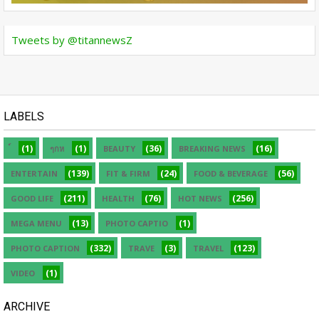
Tweets by @titannewsZ
LABELS
(1)
(1)
(36)
(16)
ๆกห
BEAUTY
BREAKING NEWS
(139)
(24)
(56)
ENTERTAIN
FIT & FIRM
FOOD & BEVERAGE
(211)
(76)
(256)
GOOD LIFE
HEALTH
HOT NEWS
(13)
(1)
MEGA MENU
PHOTO CAPTIO
(332)
(3)
(123)
PHOTO CAPTION
TRAVE
TRAVEL
(1)
VIDEO
ARCHIVE