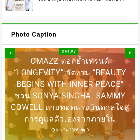
Photo Caption
Beauty
OMAZZ ตอกย้ำเทรนด์
“LONGEVITY” จัดงาน “BEAUTY
DERMASTER X MENTOR เปิดเวที
BEGINS WITH INNER PEACE”
31 ก.ค เที่ยงตรง กดบัตรให้ทันนะ
DERMASTER เปิดเวทีแลกเปลี่ยน
BEDO เดินหน้าจัดกิจกรรมเจรจา
MASTERCLASS นานาชาติ​ แลก
ชวน SONYA SINGHA -​SAMMY
COWELL ถ่ายทอดแรงบันดาลใจสู่
เปลี่ยนองค์ความรู้ด้านศัลยกรรม
เพื่อน โปรฯเสือคำราม 990บาท
ความเชี่ยวชาญด้านศัลยกรรม
ธุรกิจ “BIO TRADE CONNECT
การดูแลตัวเองจากภายใน
ราคาเต็ม 1,800บาท
ระดับนานาชาติ
ความงาม
2026”
August 05, 2026
July 30, 2026
July 24, 2026
July 24, 2026
July 24, 2026
0
0
0
0
0