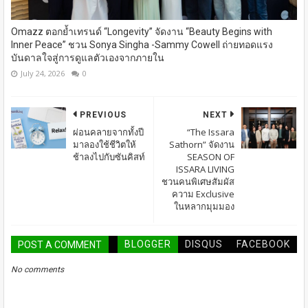
Omazz ตอกย้ำเทรนด์ “Longevity” จัดงาน “Beauty Begins with
Inner Peace” ชวน Sonya Singha -​Sammy Cowell ถ่ายทอดแรง
บันดาลใจสู่การดูแลตัวเองจากภายใน
July 24, 2026
0
PREVIOUS
NEXT
ผ่อนคลายจากทั้งปี
“The Issara
มาลองใช้ชีวิตให้
Sathorn” จัดงาน
ช้าลงไปกับซันคิสท์
SEASON OF
ISSARA LIVING
ชวนคนพิเศษสัมผัส
ความ Exclusive
ในหลากมุมมอง
BLOGGER
DISQUS
FACEBOOK
POST A COMMENT
No comments