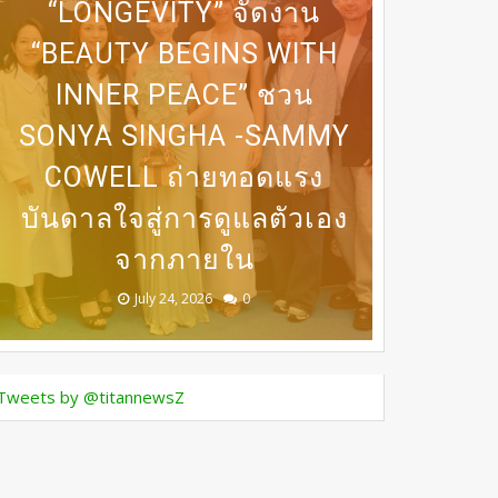
“LONGEVITY” จัดงาน
“BEAUTY BEGINS WITH
DERMASTER X MENTOR
INNER PEACE” ชวน
31 ก.ค เที่ยงตรง กดบัตรให้
SONYA SINGHA -​SAMMY
เปิดเวที MASTERCLASS
นานาชาติ​ แลกเปลี่ยนองค์
BEDO เดินหน้าจัดกิจกรรม
DERMASTER เปิดเวทีแลก
COWELL ถ่ายทอดแรง
ทันนะเพื่อน โปรฯเสือ
เปลี่ยนความเชี่ยวชาญด้าน
ความรู้ด้านศัลยกรรมความ
บันดาลใจสู่การดูแลตัวเอง
คำราม 990บาท ราคาเต็ม
เจรจาธุรกิจ “BIO TRADE
ศัลยกรรมระดับนานาชาติ
CONNECT 2026”
จากภายใน
1,800บาท
งาม
August 05, 2026
July 30, 2026
July 24, 2026
July 24, 2026
July 24, 2026
0
0
0
0
0
Tweets by @titannewsZ