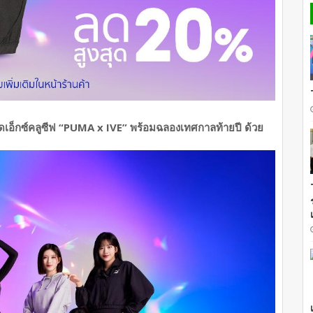
ุดเอ็กซ์คลูซีฟ “PUMA x IVE” พร้อมฉลองเทศกาลท้ายปี ด้วย