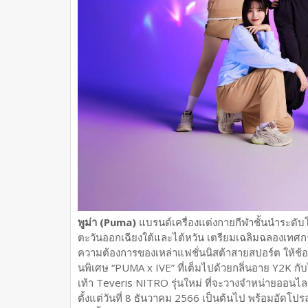
พูม่า (Puma)
แบรนด์เครื่องแต่งกายกีฬาชั้นนำระดับโ
ตะวันออกเฉียงใต้และไต้หวัน เตรียมเฉลิมฉลองเทศกา
ความต้องการของเหล่าแฟชั่นนิสต้าสายสปอร์ต ให้ช้อป
นพิเศษ “PUMA x IVE” ที่เต็มไปด้วยกลิ่นอาย Y2K กั
เท้า Teveris NITRO รุ่นใหม่ ที่จะวางจำหน่ายออนไล
ตั้งแต่วันที่ 8 ธันวาคม 2566 เป็นต้นไป พร้อมอัดโปร