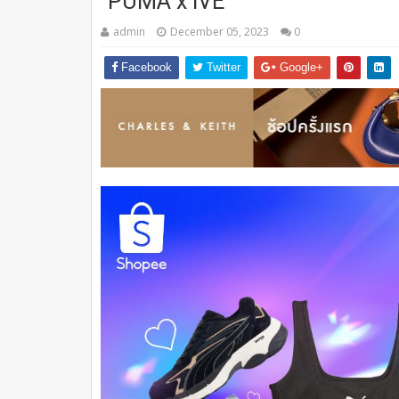
“PUMA x IVE”
admin
December 05, 2023
0
Facebook
Twitter
Google+