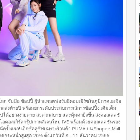
ลก จับมือ ช้อปปี้ ผู้นำแพลตฟอร์มอีคอมเมิร์ซในภูมิภาคเอเชีย
ลส่งท้ายปี พร้อมยกระดับประสบการณ์การช้อปปิ้ง เติมเต็ม
ได้อย่างง่ายดาย สะดวกสบาย และคุ้มค่ายิ่งขึ้น ส่งคอลเลคชั่
บไอดอลเกิร์ลกรุ๊ปเกาหลีเจนใหม่ IVE พร้อมด้วยคอลเลคชั่นรอง
น์ครั้งแรก! เอ็กซ์คลูซีฟเฉพาะร้านค้า PUMA บน Shopee Mall
ลดกระหน่ำสูงสุด 20% ตั้งแต่วันที่ 8 - 11 ธันวาคม 2566