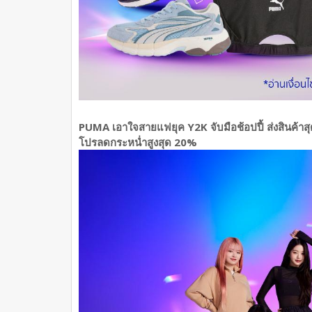
PUMA เอาใจสายแฟยุค Y2K จับมือช้อปปี้ ส่งสินค้าส
โปรลดกระหน่ำสูงสุด 20%