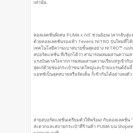
เท่านั้น
คอลเลคชั่นพิเศษ PUMA x IVE ชวนย้อนเวลากลับสู่แฟช
ด้วยคอลเลคชั่นรองเท้า Teveris NITRO รุ่นใหม่ที่
เทคโนโลยีความเบาสบายขั้นสุดอย่าง NITRO™ cush
สปอร์ตแฟชั่น ที่เรียกได้ว่า สามารถผสมผสานความสวยง
แรงบันดาลใจจากการผสมผสานความเรียบหรูเข้ากับกลิ
สุดเก๋ด้วยช่องกระเป๋าขนาดใหญ่และป้ายแบรนด์อันจิ๋ว
แมทซ์เป็นลุคสบายหรือจัดเต็ม ก็เข้ากันได้อย่างลงตัว
สายสปอร์ตแฟชั่นเตรียมตัวให้พร้อม! กับคอลเลคชั่น “
สะดวกและสบายกระเป๋าที่ร้านค้า PUMA บน Shopee Ma
มากมาย อาทิ